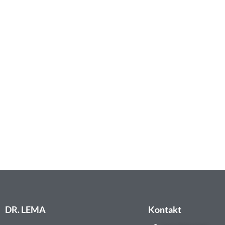
HYALURON FILLER
BEHANDLUNGEN
Erfahren Sie mehr über unsere Behandlungen mit 
Mehr erfahren
DR. LEMA
Kontakt