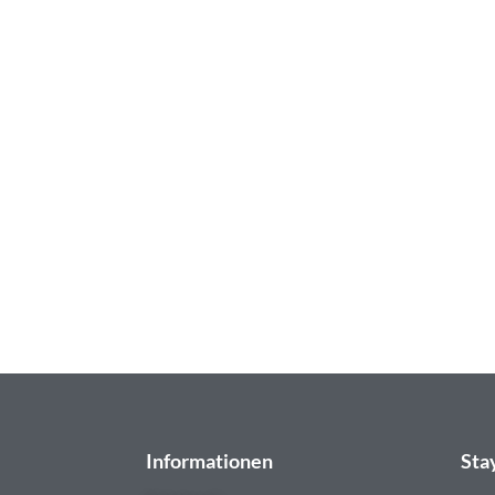
BOTOX BEHA
Erfahren Sie mehr über unsere 
Hyaluron
Mehr erfahr
Informationen
Sta