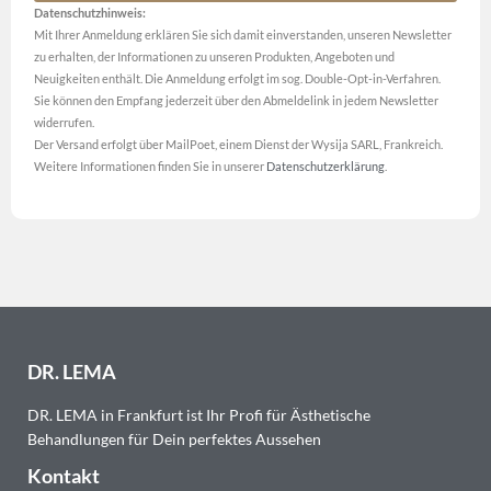
Datenschutzhinweis:
Mit Ihrer Anmeldung erklären Sie sich damit einverstanden, unseren Newsletter
zu erhalten, der Informationen zu unseren Produkten, Angeboten und
Neuigkeiten enthält. Die Anmeldung erfolgt im sog. Double-Opt-in-Verfahren.
Sie können den Empfang jederzeit über den Abmeldelink in jedem Newsletter
widerrufen.
Der Versand erfolgt über MailPoet, einem Dienst der Wysija SARL, Frankreich.
Weitere Informationen finden Sie in unserer
Datenschutzerklärung
.
DR. LEMA
DR. LEMA in Frankfurt ist Ihr Profi für Ästhetische
Behandlungen für Dein perfektes Aussehen
Kontakt