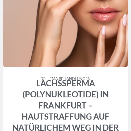
DR. LEMA BEHANDLUNGEN
LACHSSPERMA
(POLYNUKLEOTIDE) IN
FRANKFURT –
HAUTSTRAFFUNG AUF
NATÜRLICHEM WEG IN DER