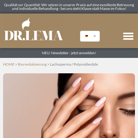
Qualität vor Quantität: Wir setzen in unserer Praxis auf eine exzellente Betreuung
und individuelle Behandlung - bei uns steht Klasse statt Masse im Fokus!
NEU: Newsletter - jetzt anmelden!
HOME
>
Biorevitalisierung
> Lachssperma / Polynukleotide